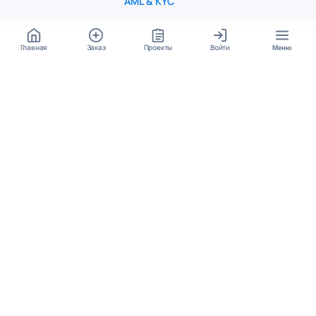
AML & KYC
Главная
Заказ
Проекты
Войти
Меню
КОНТАКТЫ
support@student24.org
4.98
4.87
из
5
из
5
280+ отзывов
12 000+ оценок
Google Reviews
На Student24
МЕССЕНДЖЕРЫ
Диалог через VK
Чат в Telegram