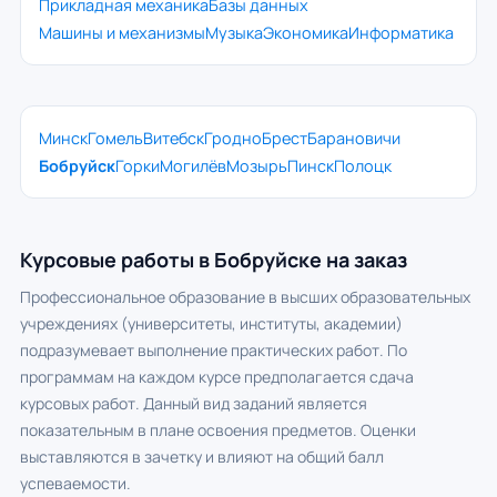
Прикладная механика
Базы данных
Машины и механизмы
Музыка
Экономика
Информатика
Минск
Гомель
Витебск
Гродно
Брест
Барановичи
Бобруйск
Горки
Могилёв
Мозырь
Пинск
Полоцк
Курсовые работы в Бобруйске на заказ
Профессиональное образование в высших образовательных
учреждениях (университеты, институты, академии)
подразумевает выполнение практических работ. По
программам на каждом курсе предполагается сдача
курсовых работ. Данный вид заданий является
показательным в плане освоения предметов. Оценки
выставляются в зачетку и влияют на общий балл
успеваемости.