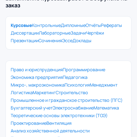
заказ
Курсовые
Контрольные
Дипломные
Отчёты
Рефераты
Диссертации
Лабораторные
Задачи
Чертёжи
Презентации
Сочинения
Эссе
Доклады
Право и юриспруденция
Программирование
Экономика предприятия
Педагогика
Микро-, макроэкономика
Психология
Менеджмент
Логистика
Маркетинг
Строительство
Промышленное и гражданское строительство (ПГС)
Бухгалтерский учет
Электроснабжение
Математика
Теоретические основы электротехники (ТОЭ)
Проектирование
Вентиляция
Анализ хозяйственной деятельности