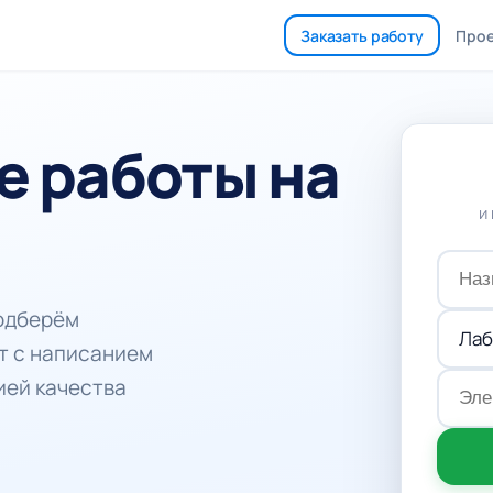
Заказать работу
Про
 работы на
и
подберём
т с написанием
ией качества