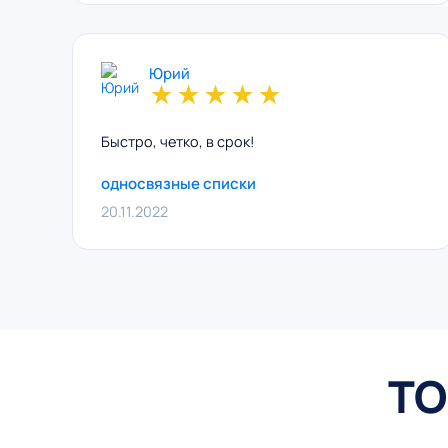
Юрий
★
★
★
★
★
Быстро, четко, в срок!
односвязные списки
20.11.2022
ТО