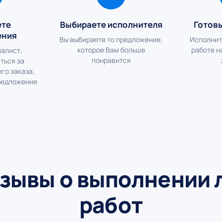
ете
Выбираете исполнителя
Готов
ения
Вы выбираете то предложение,
Исполнит
которое Вам больше
работе н
алист,
понравится
ться за
го заказа,
редложение
зывы о выполнении
работ