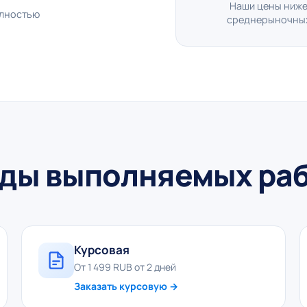
Наши цены ниж
олностью
среднерыночны
ды выполняемых ра
Курсовая
От 1 499 RUB от 2 дней
Заказать курсовую →