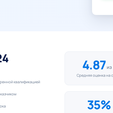
24
4.87
из
Средняя оценка на 
еренной квалификацией
аказчиком
35%
рока