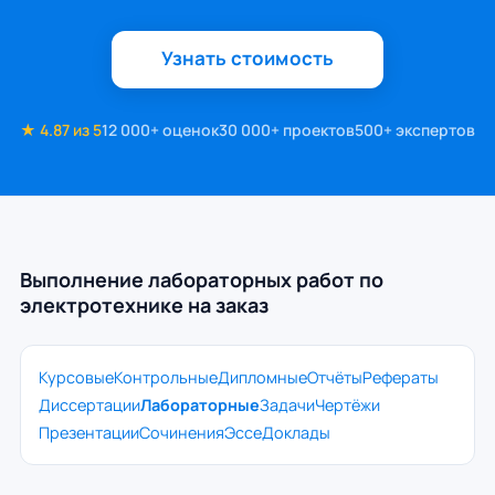
Узнать стоимость
★ 4.87 из 5
12 000+ оценок
30 000+ проектов
500+ экспертов
Выполнение лабораторных работ по
электротехнике на заказ
Курсовые
Контрольные
Дипломные
Отчёты
Рефераты
Диссертации
Лабораторные
Задачи
Чертёжи
Презентации
Сочинения
Эссе
Доклады