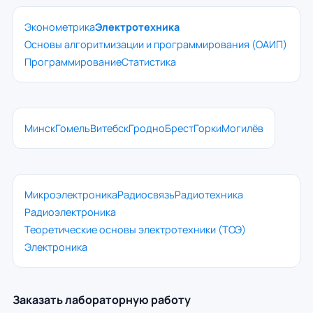
Эконометрика
Электротехника
Основы алгоритмизации и программирования (ОАИП)
Программирование
Статистика
Минск
Гомель
Витебск
Гродно
Брест
Горки
Могилёв
Микроэлектроника
Радиосвязь
Радиотехника
Радиоэлектроника
Теоретические основы электротехники (ТОЭ)
Электроника
Заказать лабораторную работу