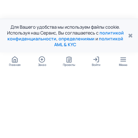
Для Вашего удобства мы используем файлы cookie.
Используя наш Сервис, Вы соглашаетесь с
политикой
✖
конфиденциальности
,
определениями
и
политикой
AML & KYC
Главная
Заказ
Проекты
Войти
Меню
КОНТАКТЫ
support@student24.org
4.98
4.87
из
5
из
5
280+ отзывов
12 000+ оценок
Google Reviews
На Student24