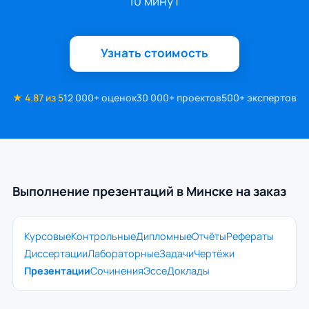
10 минут
Узнать стоимость
★ 4.87 из 5
12 000+ оценок
30 000+ проектов
500+ экспертов
Выполнение презентаций в Минске на заказ
Курсовые
Контрольные
Дипломные
Отчёты
Рефераты
Диссертации
Лабораторные
Задачи
Чертёжи
Презентации
Сочинения
Эссе
Доклады