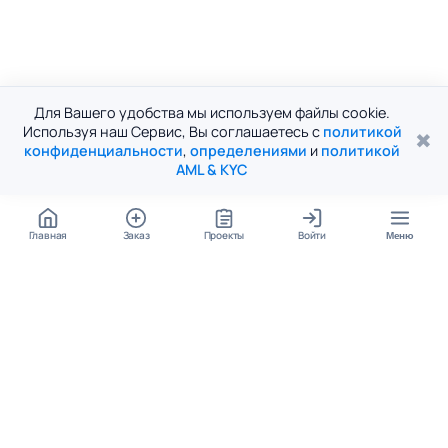
Для Вашего удобства мы используем файлы cookie.
Используя наш Сервис, Вы соглашаетесь с
политикой
✖
конфиденциальности
,
определениями
и
политикой
AML & KYC
Главная
Заказ
Проекты
Войти
Меню
КОНТАКТЫ
support@student24.org
4.98
4.87
из
5
из
5
280+ отзывов
12 000+ оценок
Google Reviews
На Student24