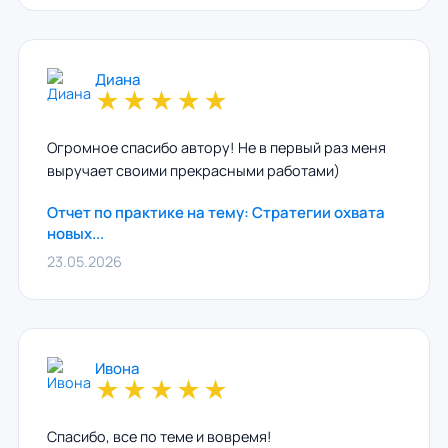
Диана
★
★
★
★
★
Огромное спасибо автору! Не в первый раз меня
выручает своими прекрасными работами)
Отчет по практике на тему: Стратегии охвата
новых...
23.05.2026
Ивона
★
★
★
★
★
Спасибо, все по теме и вовремя!