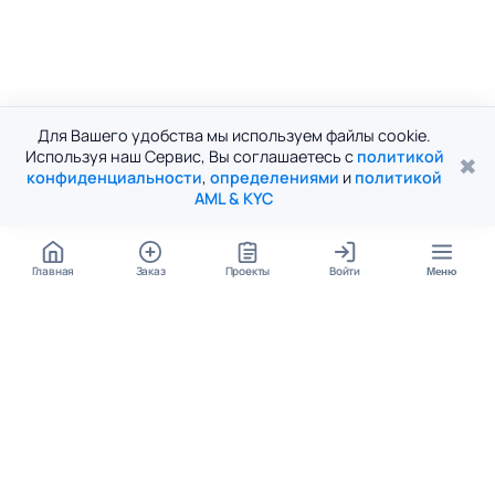
Для Вашего удобства мы используем файлы cookie.
Используя наш Сервис, Вы соглашаетесь с
политикой
✖
конфиденциальности
,
определениями
и
политикой
AML & KYC
Главная
Заказ
Проекты
Войти
Меню
КОНТАКТЫ
support@student24.org
4.98
4.87
из
5
из
5
280+ отзывов
12 000+ оценок
Google Reviews
На Student24