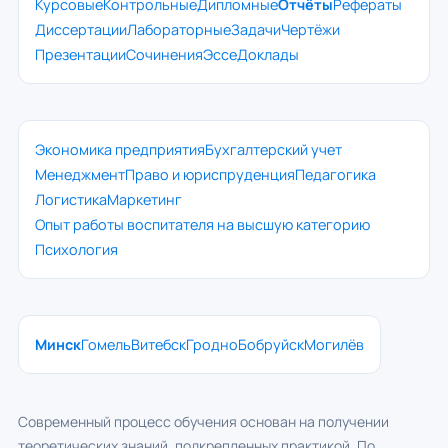
Курсовые
Контрольные
Дипломные
Отчёты
Рефераты
Диссертации
Лабораторные
Задачи
Чертёжи
Презентации
Сочинения
Эссе
Доклады
Экономика предприятия
Бухгалтерский учет
Менеджмент
Право и юриспруденция
Педагогика
Логистика
Маркетинг
Опыт работы воспитателя на высшую категорию
Психология
Минск
Гомель
Витебск
Гродно
Бобруйск
Могилёв
Современный процесс обучения основан на получении
теоретических знаний, подкрепленных практикой. По