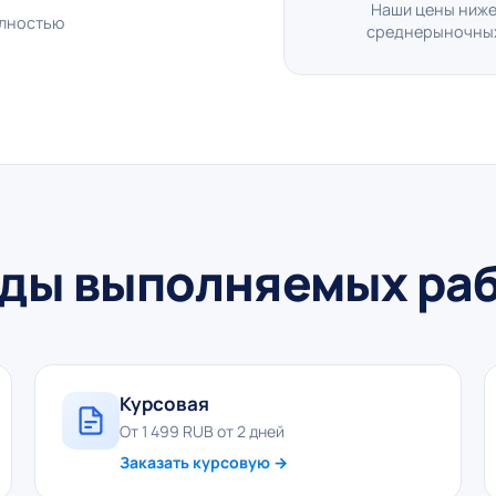
Наши цены ниж
олностью
среднерыночны
ды выполняемых ра
Курсовая
От 1 499 RUB от 2 дней
Заказать курсовую →