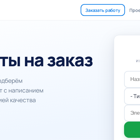
Заказать работу
Про
ты на заказ
и
подберём
т с написанием
ией качества