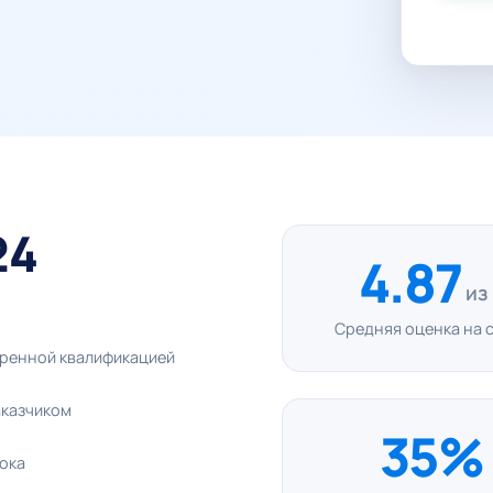
24
4.87
из
Средняя оценка на 
еренной квалификацией
аказчиком
35%
рока