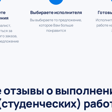
ете
Выбираете исполнителя
Готов
ения
Вы выбираете то предложение,
Исполнит
которое Вам больше
работе н
алист,
понравится
ться за
го заказа,
редложение
 отзывы о выполнен
(студенческих) рабо