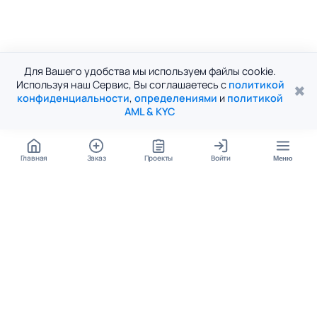
Для Вашего удобства мы используем файлы cookie.
Используя наш Сервис, Вы соглашаетесь с
политикой
✖
конфиденциальности
,
определениями
и
политикой
AML & KYC
Главная
Заказ
Проекты
Войти
Меню
КОНТАКТЫ
support@student24.org
4.98
4.87
из
5
из
5
280+ отзывов
12 000+ оценок
Google Reviews
На Student24