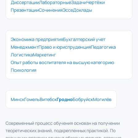
Диссертации
Лабораторные
Задачи
Чертёжи
Презентации
Сочинения
Эссе
Доклады
Экономика предприятия
Бухгалтерский учет
Менеджмент
Право и юриспруденция
Педагогика
Логистика
Маркетинг
Опыт работы воспитателя на высшую категорию
Психология
Минск
Гомель
Витебск
Гродно
Бобруйск
Могилёв
Современный процесс обучения основан на получении
теоретических знаний, подкрепленных практикой. По
окончании практики студент обязан выполнять стоящие