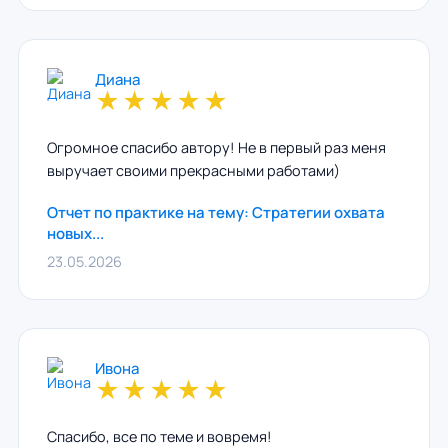
Диана
★
★
★
★
★
Огромное спасибо автору! Не в первый раз меня
выручает своими прекрасными работами)
Отчет по практике на тему: Стратегии охвата
новых...
23.05.2026
Ивона
★
★
★
★
★
Спасибо, все по теме и вовремя!