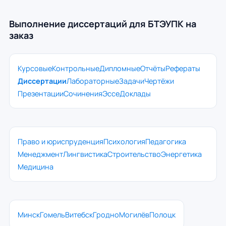
Выполнение диссертаций для БТЭУПК на
заказ
Курсовые
Контрольные
Дипломные
Отчёты
Рефераты
Диссертации
Лабораторные
Задачи
Чертёжи
Презентации
Сочинения
Эссе
Доклады
Право и юриспруденция
Психология
Педагогика
Менеджмент
Лингвистика
Строительство
Энергетика
Медицина
Минск
Гомель
Витебск
Гродно
Могилёв
Полоцк