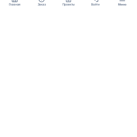
Главная
Заказ
Проекты
Войти
Меню
КОНТАКТЫ
support@student24.org
4.98
4.87
из
5
из
5
280+ отзывов
12 000+ оценок
Google Reviews
На Student24
МЕССЕНДЖЕРЫ
Диалог через VK
Чат в Telegram
ОСНОВНОЕ