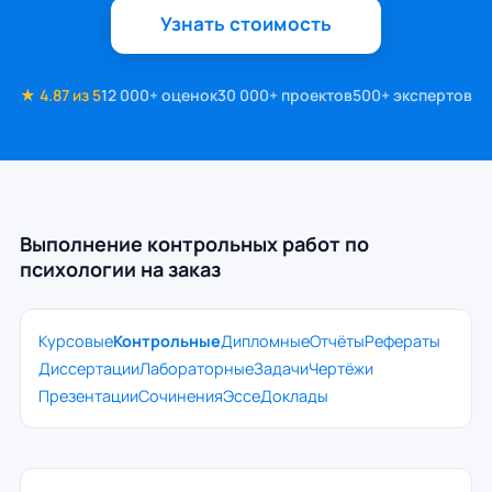
Узнать стоимость
★ 4.87 из 5
12 000+ оценок
30 000+ проектов
500+ экспертов
Выполнение контрольных работ по
психологии на заказ
Курсовые
Контрольные
Дипломные
Отчёты
Рефераты
Диссертации
Лабораторные
Задачи
Чертёжи
Презентации
Сочинения
Эссе
Доклады