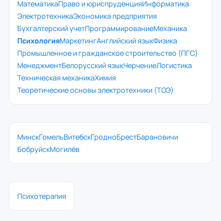
Математика
Право и юриспруденция
Информатика
Электротехника
Экономика предприятия
Бухгалтерский учет
Программирование
Механика
Психология
Маркетинг
Английский язык
Физика
Промышленное и гражданское строительство (ПГС)
Менеджмент
Белорусский язык
Черчение
Логистика
Техническая механика
Химия
Теоретические основы электротехники (ТОЭ)
Минск
Гомель
Витебск
Гродно
Брест
Барановичи
Бобруйск
Могилёв
Психотерапия