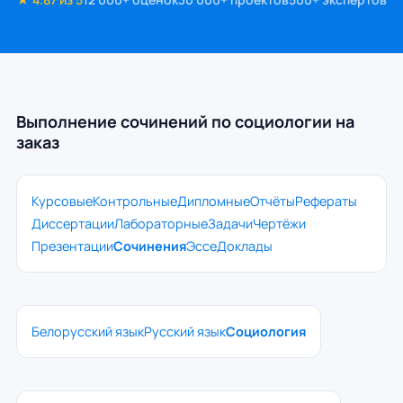
Выполнение сочинений по социологии на
заказ
Курсовые
Контрольные
Дипломные
Отчёты
Рефераты
Диссертации
Лабораторные
Задачи
Чертёжи
Презентации
Сочинения
Эссе
Доклады
Белорусский язык
Русский язык
Социология