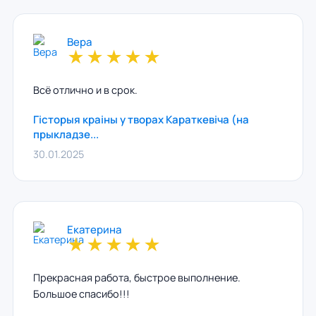
Вера
★
★
★
★
★
Всё отлично и в срок.
Гiсторыя краiны у творах Караткевiча (на
прыкладзе...
30.01.2025
Екатерина
★
★
★
★
★
Прекрасная работа, быстрое выполнение.
Большое спасибо!!!