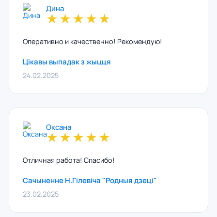
Дина
★
★
★
★
★
Оперативно и качественно! Рекомендую!
Цікавы выпадак з жыцця
24.02.2025
Оксана
★
★
★
★
★
Отличная работа! Спасибо!
Сачыненне Н.Гілевіча "Родныя дзеці"
23.02.2025