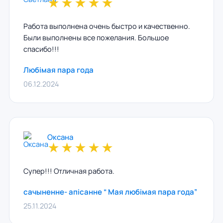
★
★
★
★
★
Работа выполнена очень быстро и качественно.
Были выполнены все пожелания. Большое
спасибо!!!
Любімая пара года
06.12.2024
Оксана
★
★
★
★
★
Супер!!! Отличная работа.
сачыненне- апісанне “ Мая любімая пара года”
25.11.2024