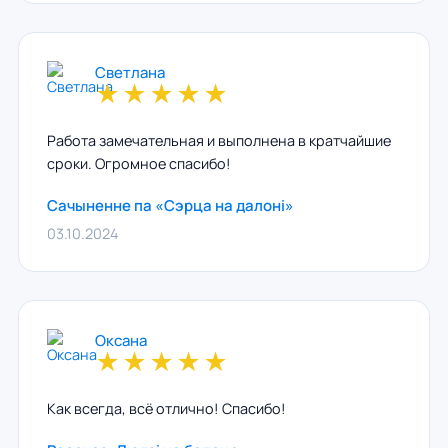
Светлана
★
★
★
★
★
Работа замечательная и выполнена в кратчайшие
сроки. Огромное спасибо!
Сачыненне па «Сэрца на далонi»
03.10.2024
Оксана
★
★
★
★
★
Как всегда, всё отлично! Спасибо!