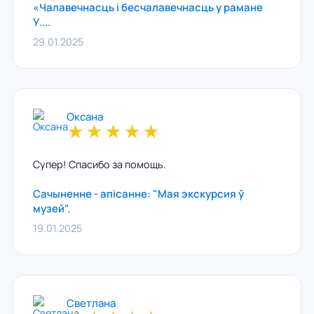
«Чалавечнасць і бесчалавечнасць у рамане
У....
29.01.2025
Оксана
★
★
★
★
★
Супер! Спасибо за помощь.
Сачыненне - апісанне: "Мая экскурсия ў
музей".
19.01.2025
Светлана