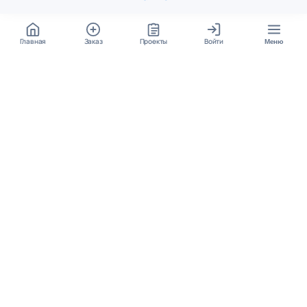
Главная
Заказ
Проекты
Войти
Меню
КОНТАКТЫ
support@student24.org
4.98
4.87
из
5
из
5
280+ отзывов
12 000+ оценок
Google Reviews
На Student24
МЕССЕНДЖЕРЫ
Диалог через VK
Чат в Telegram