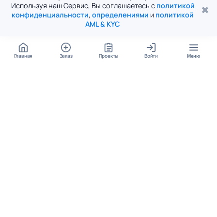
Используя наш Сервис, Вы соглашаетесь с
политикой
✖
конфиденциальности
,
определениями
и
политикой
AML & KYC
Главная
Заказ
Проекты
Войти
Меню
КОНТАКТЫ
support@student24.org
4.98
4.87
из
5
из
5
280+ отзывов
12 000+ оценок
Google Reviews
На Student24
МЕССЕНДЖЕРЫ