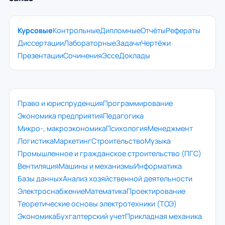
Курсовые
Контрольные
Дипломные
Отчёты
Рефераты
Диссертации
Лабораторные
Задачи
Чертёжи
Презентации
Сочинения
Эссе
Доклады
Право и юриспруденция
Программирование
Экономика предприятия
Педагогика
Микро-, макроэкономика
Психология
Менеджмент
Логистика
Маркетинг
Строительство
Музыка
Промышленное и гражданское строительство (ПГС)
Вентиляция
Машины и механизмы
Информатика
Базы данных
Анализ хозяйственной деятельности
Электроснабжение
Математика
Проектирование
Теоретические основы электротехники (ТОЭ)
Экономика
Бухгалтерский учет
Прикладная механика